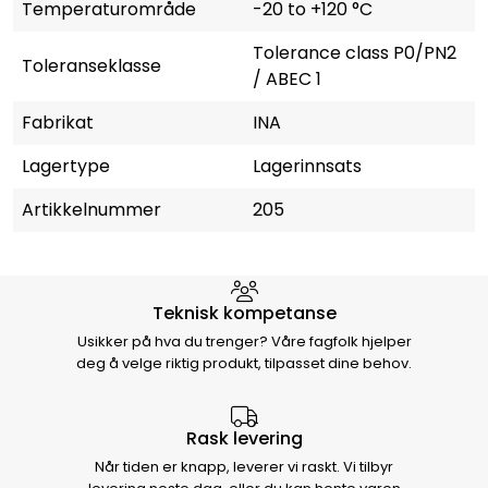
Temperaturområde
-20 to +120 °C
Tolerance class P0/PN2
Toleranseklasse
/ ABEC 1
Fabrikat
INA
Lagertype
Lagerinnsats
Artikkelnummer
205
Hvorfor velge Storm Halvorsen
Teknisk kompetanse
Usikker på hva du trenger? Våre fagfolk hjelper
deg å velge riktig produkt, tilpasset dine behov.
Rask levering
Når tiden er knapp, leverer vi raskt. Vi tilbyr