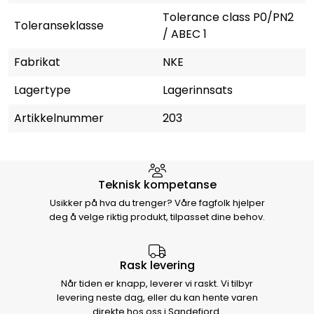
Tolerance class P0/PN2
Toleranseklasse
/ ABEC 1
Fabrikat
NKE
Lagertype
Lagerinnsats
Artikkelnummer
203
Hvorfor velge Storm Halvorsen
Teknisk kompetanse
Usikker på hva du trenger? Våre fagfolk hjelper
deg å velge riktig produkt, tilpasset dine behov.
Rask levering
Når tiden er knapp, leverer vi raskt. Vi tilbyr
levering neste dag, eller du kan hente varen
direkte hos oss i Sandefjord.