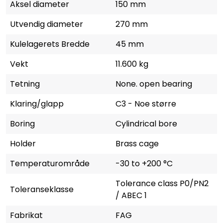
Aksel diameter
150 mm
Utvendig diameter
270 mm
Kulelagerets Bredde
45 mm
Vekt
11.600 kg
Tetning
None. open bearing
Klaring/glapp
C3 - Noe større
Boring
Cylindrical bore
Holder
Brass cage
Temperaturområde
-30 to +200 °C
Tolerance class P0/PN2
Toleranseklasse
/ ABEC 1
Fabrikat
FAG