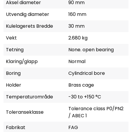
Aksel diameter
90 mm
Utvendig diameter
160 mm
Kulelagerets Bredde
30 mm
Vekt
2.680 kg
Tetning
None. open bearing
Klaring/glapp
Normal
Boring
Cylindrical bore
Holder
Brass cage
Temperaturområde
-30 to +150 °C
Tolerance class P0/PN2
Toleranseklasse
/ ABEC 1
Fabrikat
FAG