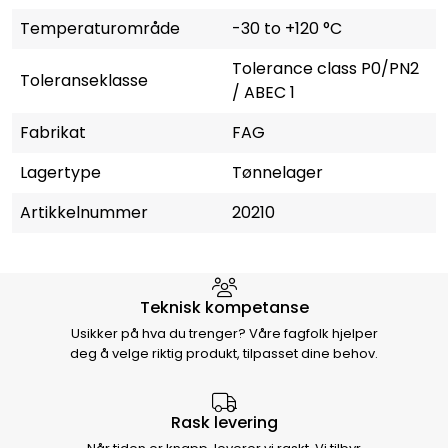
Temperaturområde
-30 to +120 °C
Tolerance class P0/PN2
Toleranseklasse
/ ABEC 1
Fabrikat
FAG
Lagertype
Tønnelager
Artikkelnummer
20210
Hvorfor velge Storm Halvorsen
Teknisk kompetanse
Usikker på hva du trenger? Våre fagfolk hjelper
deg å velge riktig produkt, tilpasset dine behov.
Rask levering