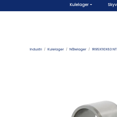
Skip to main content
Kulelager
Sky
Industri
Kulelager
Nålelager
1R95X110X63 N