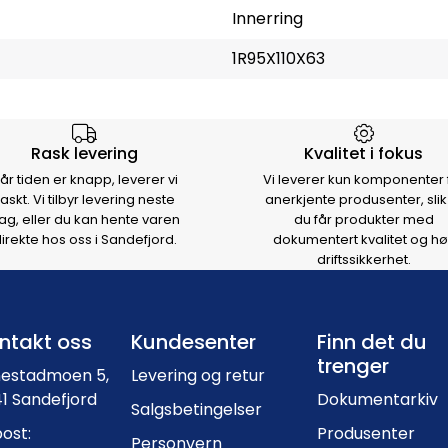
Innerring
1R95X110X63
rsen
Rask levering
Kvalitet i fokus
år tiden er knapp, leverer vi
Vi leverer kun komponenter 
raskt. Vi tilbyr levering neste
anerkjente produsenter, slik
ag, eller du kan hente varen
du får produkter med
irekte hos oss i Sandefjord.
dokumentert kvalitet og hø
driftssikkerhet.
Footer navigation
ntakt oss
Kundesenter
Finn det du
trenger
nestadmoen 5,
Levering og retur
1 Sandefjord
Dokumentarkiv
Salgsbetingelser
ost:
Produsenter
Personvern