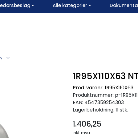
vedørsbeslag
Alle kategorier
Dokumentar
TN
1R95X110X63 N
Prod. varenr: 1R95X110X63
Produktnummer:
p-1R95X1
EAN:
4547359254303
Lagerbeholdning:
11 stk.
1.406,25
inkl. mva.