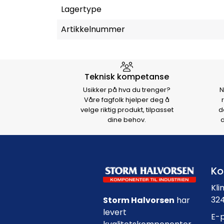
Lagertype
Artikkelnummer
Hvorfor velge Storm Halvo
Teknisk kompetanse
Usikker på hva du trenger?
N
Våre fagfolk hjelper deg å
velge riktig produkt, tilpasset
d
dine behov.
d
Ko
Kli
324
Storm Halvorsen
har
levert
E-p