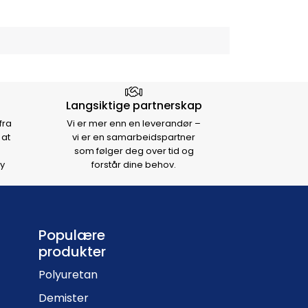
Langsiktige partnerskap
fra
Vi er mer enn en leverandør –
 at
vi er en samarbeidspartner
som følger deg over tid og
y
forstår dine behov.
Populære
produkter
Polyuretan
Demister