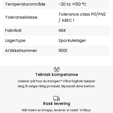
Temperaturområde
-20 to +150 °C
Tolerance class P0/PN2
Toleranseklasse
/ ABEC 1
Fabrikat
NSK
Lagertype
Sporkulelager
Artikkelnummer
16101
Hvorfor velge Storm Halvorsen
Teknisk kompetanse
Usikker på hva du trenger? Våre fagfolk hjelper
deg å velge riktig produkt, tilpasset dine behov.
Rask levering
Når tiden er knapp, leverer vi raskt. Vi tilbyr