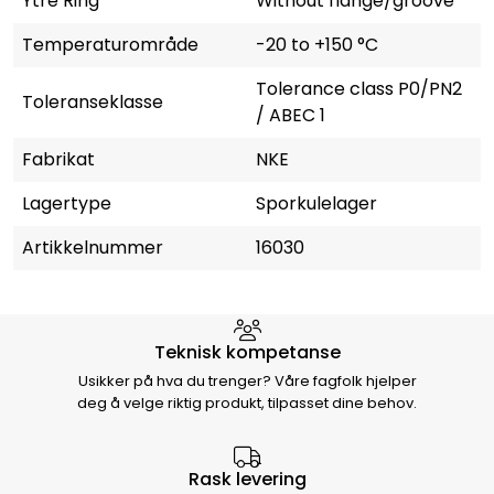
Ytre Ring
Without flange/groove
Temperaturområde
-20 to +150 °C
Tolerance class P0/PN2
Toleranseklasse
/ ABEC 1
Fabrikat
NKE
Lagertype
Sporkulelager
Artikkelnummer
16030
Hvorfor velge Storm Halvorsen
Teknisk kompetanse
Usikker på hva du trenger? Våre fagfolk hjelper
deg å velge riktig produkt, tilpasset dine behov.
Rask levering