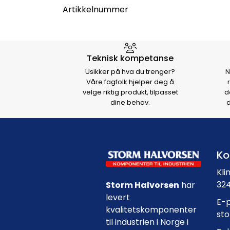
Artikkelnummer
Hvorfor velge Storm Halvo
Teknisk kompetanse
Usikker på hva du trenger?
N
Våre fagfolk hjelper deg å
velge riktig produkt, tilpasset
d
dine behov.
d
Ko
Kli
324
Storm Halvorsen
har
levert
E-p
kvalitetskomponenter
st
til industrien i Norge i