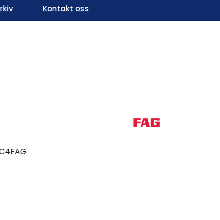
kiv
Kontakt oss
Infosenter
Favoritter
Logg inn
-C4FAG