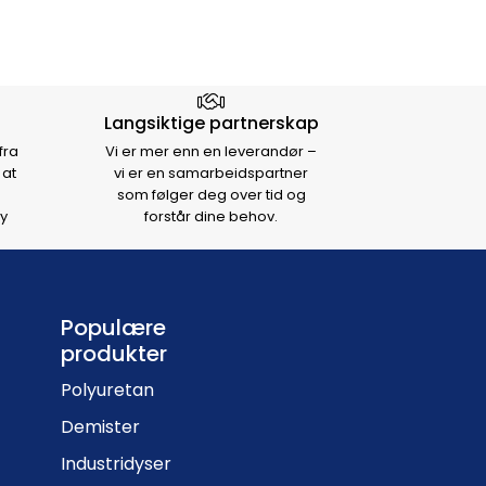
Langsiktige partnerskap
fra
Vi er mer enn en leverandør –
 at
vi er en samarbeidspartner
som følger deg over tid og
y
forstår dine behov.
Populære
produkter
Polyuretan
Demister
Industridyser