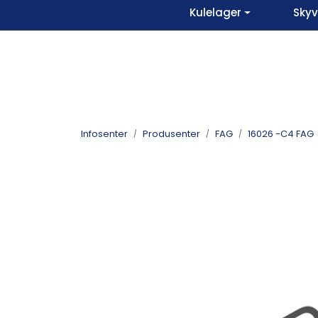
Skip to main content
Kulelager
Sky
Infosenter
Produsenter
FAG
16026 -C4 FAG