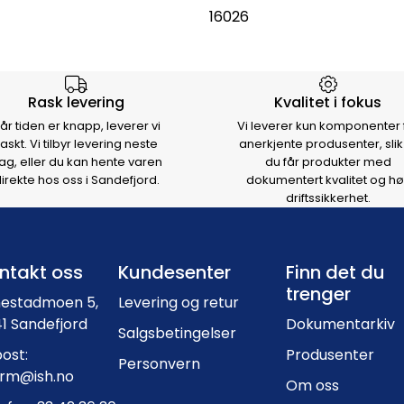
16026
rsen
Rask levering
Kvalitet i fokus
år tiden er knapp, leverer vi
Vi leverer kun komponenter 
raskt. Vi tilbyr levering neste
anerkjente produsenter, slik
ag, eller du kan hente varen
du får produkter med
irekte hos oss i Sandefjord.
dokumentert kvalitet og hø
driftssikkerhet.
Footer navigation
ntakt oss
Kundesenter
Finn det du
trenger
nestadmoen 5,
Levering og retur
1 Sandefjord
Dokumentarkiv
Salgsbetingelser
ost:
Produsenter
Personvern
orm@ish.no
Om oss