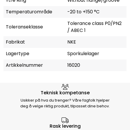
Ytre Ring
Without flange/groove
Temperaturområde
-20 to +150 °C
Tolerance class P0/PN2
Toleranseklasse
/ ABEC 1
Fabrikat
NKE
Lagertype
Sporkulelager
Artikkelnummer
16020
Hvorfor velge Storm Halvorsen
Teknisk kompetanse
Usikker på hva du trenger? Våre fagfolk hjelper
deg å velge riktig produkt, tilpasset dine behov.
Rask levering