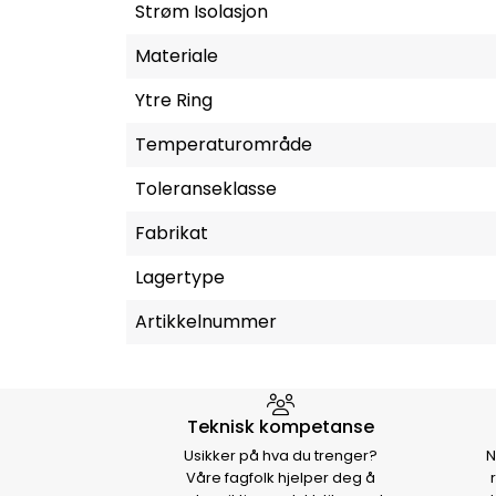
Strøm Isolasjon
Materiale
Ytre Ring
Temperaturområde
Toleranseklasse
Fabrikat
Lagertype
Artikkelnummer
Hvorfor velge Storm Halvo
Teknisk kompetanse
Usikker på hva du trenger?
N
Våre fagfolk hjelper deg å