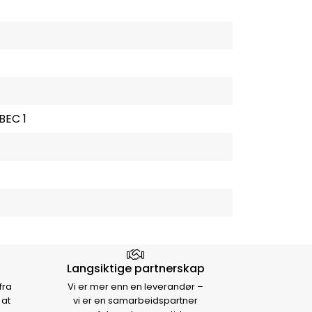
BEC 1
Langsiktige partnerskap
fra
Vi er mer enn en leverandør –
 at
vi er en samarbeidspartner