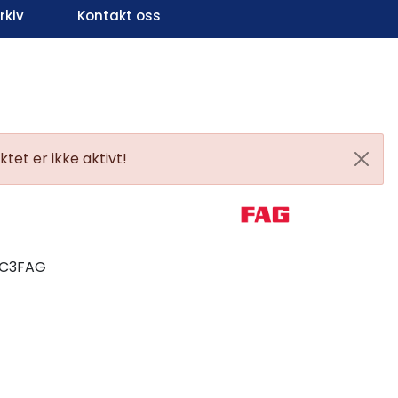
kiv
Kontakt oss
Infosenter
Favoritter
Logg inn
tet er ikke aktivt!
-C3FAG