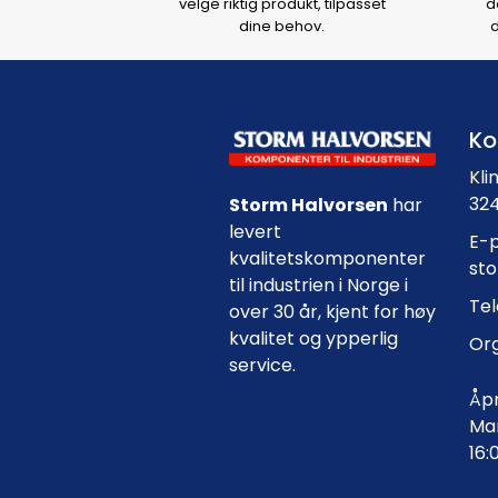
velge riktig produkt, tilpasset
d
dine behov.
d
Ko
Kli
324
Storm Halvorsen
har
levert
E-p
kvalitetskomponenter
st
til industrien i Norge i
Tel
over 30 år, kjent for høy
kvalitet og ypperlig
Org
service.
Åpn
Man
16: