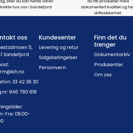
ag, eller du kan hente varen
du får produkter med
irekte hos oss i Sandefjord.
dokumentert kvalitet og hø
driftssikkerhet.
Footer navigation
ntakt oss
Kundesenter
Finn det du
trenger
nestadmoen 5,
Levering og retur
1 Sandefjord
Dokumentarkiv
Salgsbetingelser
ost:
Produsenter
Personvern
orm@ish.no
Om oss
efon: 33 42 36 30
.nr: 946 780 618
ingstider:
-Fre: 08:00-
00