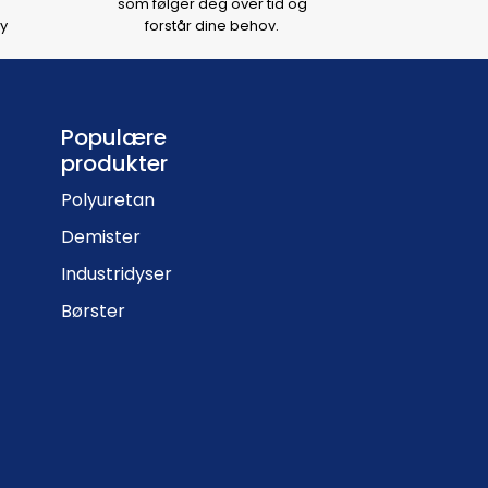
som følger deg over tid og
y
forstår dine behov.
Populære
produkter
Polyuretan
Demister
Industridyser
Børster