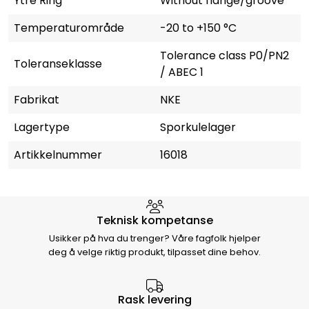
Ytre Ring
Without flange/groove
Temperaturområde
-20 to +150 °C
Tolerance class P0/PN2
Toleranseklasse
/ ABEC 1
Fabrikat
NKE
Lagertype
Sporkulelager
Artikkelnummer
16018
Hvorfor velge Storm Halvorsen
Teknisk kompetanse
Usikker på hva du trenger? Våre fagfolk hjelper
deg å velge riktig produkt, tilpasset dine behov.
Rask levering