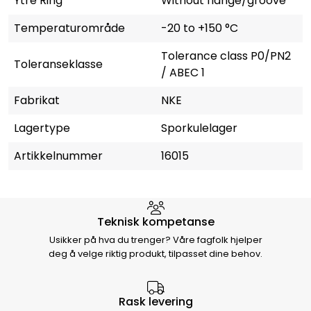
Ytre Ring
Without flange/groove
Temperaturområde
-20 to +150 °C
Tolerance class P0/PN2
Toleranseklasse
/ ABEC 1
Fabrikat
NKE
Lagertype
Sporkulelager
Artikkelnummer
16015
Hvorfor velge Storm Halvorsen
Teknisk kompetanse
Usikker på hva du trenger? Våre fagfolk hjelper
deg å velge riktig produkt, tilpasset dine behov.
Rask levering