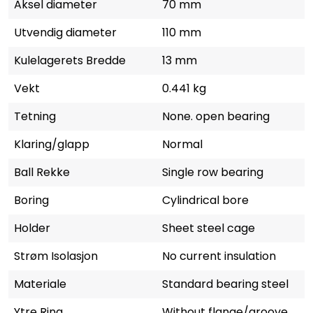
Aksel diameter
70 mm
Utvendig diameter
110 mm
Kulelagerets Bredde
13 mm
Vekt
0.441 kg
Tetning
None. open bearing
Klaring/glapp
Normal
Ball Rekke
Single row bearing
Boring
Cylindrical bore
Holder
Sheet steel cage
Strøm Isolasjon
No current insulation
Materiale
Standard bearing steel
Ytre Ring
Without flange/groove