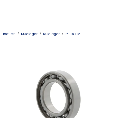
Skip to main content
Kulelager
Industri
Kulelager
Kulelager
16014 TIM
Skyvedørsbeslag
Alle kategorier
Dokumentarkiv
Kontakt oss