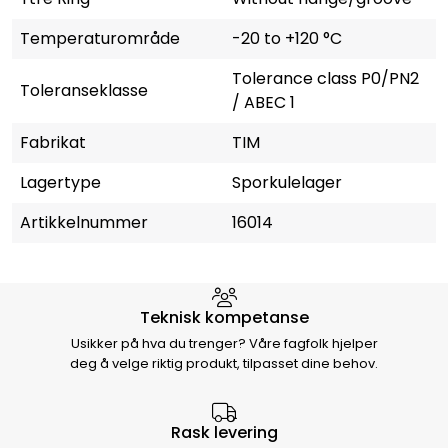
Temperaturområde
-20 to +120 °C
Tolerance class P0/PN2
Toleranseklasse
/ ABEC 1
Fabrikat
TIM
Lagertype
Sporkulelager
Artikkelnummer
16014
Hvorfor velge Storm Halvorsen
Teknisk kompetanse
Usikker på hva du trenger? Våre fagfolk hjelper
deg å velge riktig produkt, tilpasset dine behov.
Rask levering