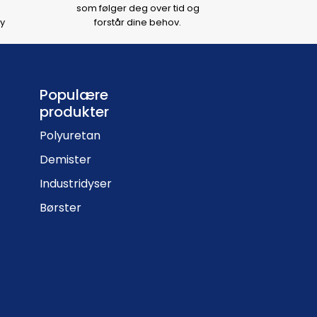
som følger deg over tid og
y
forstår dine behov.
Populære
produkter
Polyuretan
Demister
Industridyser
Børster