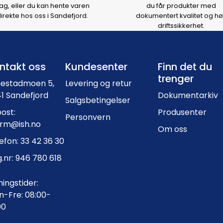
ag, eller du kan hente varen
du får produkter med
irekte hos oss i Sandefjord.
dokumentert kvalitet og hø
driftssikkerhet.
Footer navigation
ntakt oss
Kundesenter
Finn det du
trenger
nestadmoen 5,
Levering og retur
1 Sandefjord
Dokumentarkiv
Salgsbetingelser
ost:
Produsenter
Personvern
orm@ish.no
Om oss
efon: 33 42 36 30
.nr: 946 780 618
ingstider:
-Fre: 08:00-
00