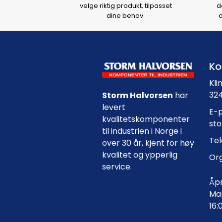
velge riktig produkt, tilpasset
d
dine behov.
d
Ko
Kli
324
Storm Halvorsen
har
levert
E-p
kvalitetskomponenter
st
til industrien i Norge i
Tel
over 30 år, kjent for høy
kvalitet og ypperlig
Org
service.
Åpn
Man
16: