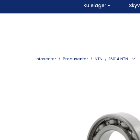
Skip to main content
Kulelager
Sky
Infosenter
Produsenter
NTN
16014 NTN