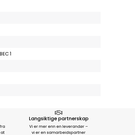
BEC 1
Langsiktige partnerskap
fra
Vi er mer enn en leverandør –
 at
vi er en samarbeidspartner