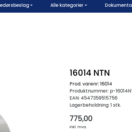
vedørsbeslag
Alle kategorier
Dokumentar
16014 NTN
Prod. varenr: 16014
Produktnummer:
p-16014N
EAN:
4547359515756
Lagerbeholdning:
1 stk.
775,00
inkl. mva.