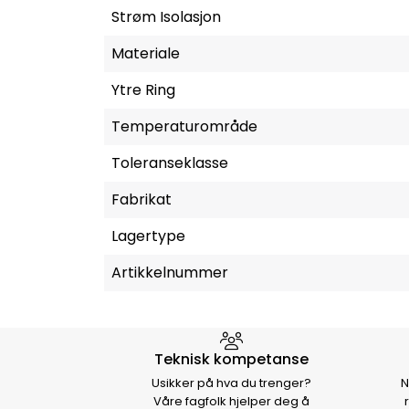
Strøm Isolasjon
Materiale
Ytre Ring
Temperaturområde
Toleranseklasse
Fabrikat
Lagertype
Artikkelnummer
Hvorfor velge Storm Halvo
Teknisk kompetanse
Usikker på hva du trenger?
N
Våre fagfolk hjelper deg å