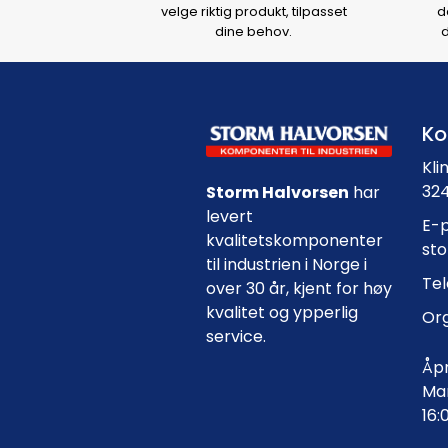
velge riktig produkt, tilpasset
d
dine behov.
d
Ko
Kli
324
Storm Halvorsen
har
levert
E-p
kvalitetskomponenter
st
til industrien i Norge i
Tel
over 30 år, kjent for høy
kvalitet og ypperlig
Org
service.
Åpn
Man
16: