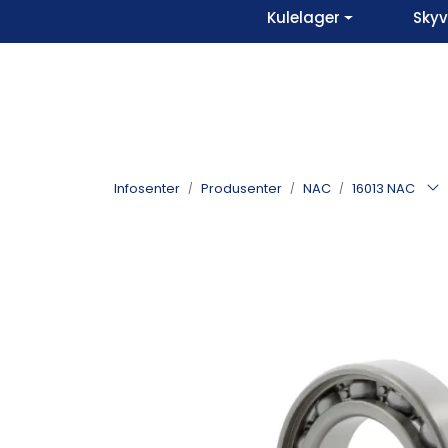
Skip to main content
Kulelager
Sky
Infosenter
Produsenter
NAC
16013 NAC