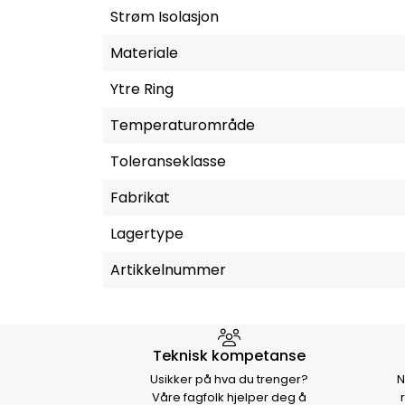
Strøm Isolasjon
Materiale
Ytre Ring
Temperaturområde
Toleranseklasse
Fabrikat
Lagertype
Artikkelnummer
Hvorfor velge Storm Halvo
Teknisk kompetanse
Usikker på hva du trenger?
N
Våre fagfolk hjelper deg å