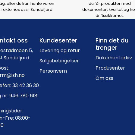
ag, eller du kan hente varen
du får produkter med
irekte hos oss i Sandefjord.
dokumentert kvalitet og hø
driftssikkerhet.
Footer navigation
ntakt oss
Kundesenter
Finn det du
trenger
nestadmoen 5,
Levering og retur
1 Sandefjord
Dokumentarkiv
Salgsbetingelser
ost:
Produsenter
Personvern
orm@ish.no
Om oss
efon: 33 42 36 30
.nr: 946 780 618
ingstider:
-Fre: 08:00-
00