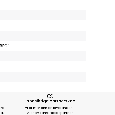
BEC 1
Langsiktige partnerskap
fra
Vi er mer enn en leverandør –
 at
vi er en samarbeidspartner