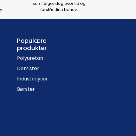
som følger deg over tid og
y
forstår dine behov.
Populære
produkter
Polyuretan
Demister
Industridyser
Børster