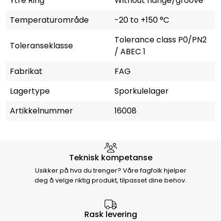
Ytre Ring
Without flange/groove
Temperaturområde
-20 to +150 °C
Tolerance class P0/PN2
Toleranseklasse
/ ABEC 1
Fabrikat
FAG
Lagertype
Sporkulelager
Artikkelnummer
16008
Hvorfor velge Storm Halvorsen
Teknisk kompetanse
Usikker på hva du trenger? Våre fagfolk hjelper
deg å velge riktig produkt, tilpasset dine behov.
Rask levering