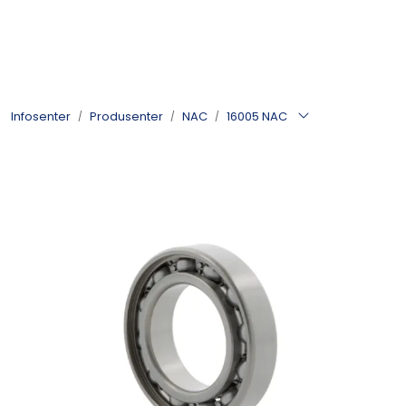
Skip to main content
Kulelager
Infosenter
Produsenter
NAC
16005 NAC
Skyvedørsbeslag
Alle kategorier
Dokumentarkiv
Kontakt oss