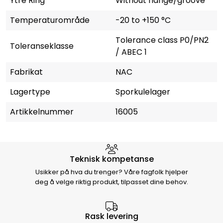
Ytre Ring
Without flange/groove
Temperaturområde
-20 to +150 °C
Tolerance class P0/PN2
Toleranseklasse
/ ABEC 1
Fabrikat
NAC
Lagertype
Sporkulelager
Artikkelnummer
16005
Hvorfor velge Storm Halvorsen
Teknisk kompetanse
Usikker på hva du trenger? Våre fagfolk hjelper
deg å velge riktig produkt, tilpasset dine behov.
Rask levering