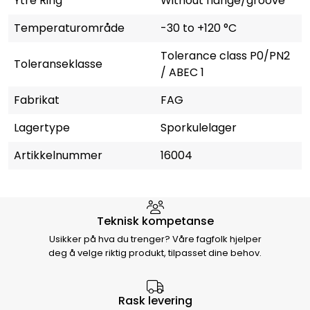
Ytre Ring
Without flange/groove
Temperaturområde
-30 to +120 °C
Tolerance class P0/PN2
Toleranseklasse
/ ABEC 1
Fabrikat
FAG
Lagertype
Sporkulelager
Artikkelnummer
16004
Hvorfor velge Storm Halvorsen
Teknisk kompetanse
Usikker på hva du trenger? Våre fagfolk hjelper
deg å velge riktig produkt, tilpasset dine behov.
Rask levering