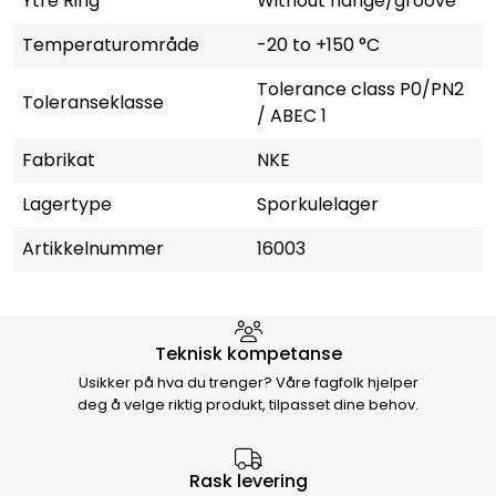
Ytre Ring
Without flange/groove
Temperaturområde
-20 to +150 °C
Tolerance class P0/PN2
Toleranseklasse
/ ABEC 1
Fabrikat
NKE
Lagertype
Sporkulelager
Artikkelnummer
16003
Hvorfor velge Storm Halvorsen
Teknisk kompetanse
Usikker på hva du trenger? Våre fagfolk hjelper
deg å velge riktig produkt, tilpasset dine behov.
Rask levering