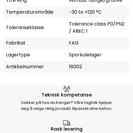
Ytre Ring
Without flange/groove
Temperaturområde
-30 to +120 °C
Tolerance class P0/PN2
Toleranseklasse
/ ABEC 1
Fabrikat
FAG
Lagertype
Sporkulelager
Artikkelnummer
16002
Hvorfor velge Storm Halvorsen
Teknisk kompetanse
Usikker på hva du trenger? Våre fagfolk hjelper
deg å velge riktig produkt, tilpasset dine behov.
Rask levering