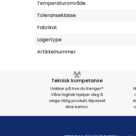
Temperaturområde
Toleranseklasse
Fabrikat
Lagertype
Artikkelnummer
Hvorfor velge Storm Halvo
Teknisk kompetanse
Usikker på hva du trenger?
N
Våre fagfolk hjelper deg å
velge riktig produkt, tilpasset
d
dine behov.
d