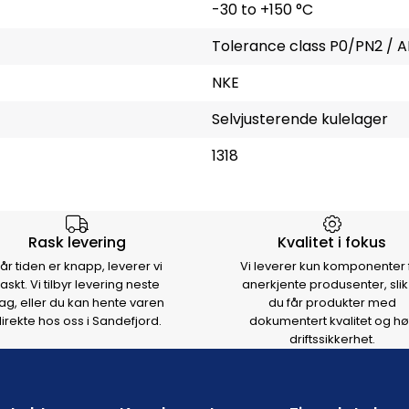
-30 to +150 °C
Tolerance class P0/PN2 / A
NKE
Selvjusterende kulelager
1318
rsen
Rask levering
Kvalitet i fokus
år tiden er knapp, leverer vi
Vi leverer kun komponenter 
raskt. Vi tilbyr levering neste
anerkjente produsenter, slik
ag, eller du kan hente varen
du får produkter med
irekte hos oss i Sandefjord.
dokumentert kvalitet og hø
driftssikkerhet.