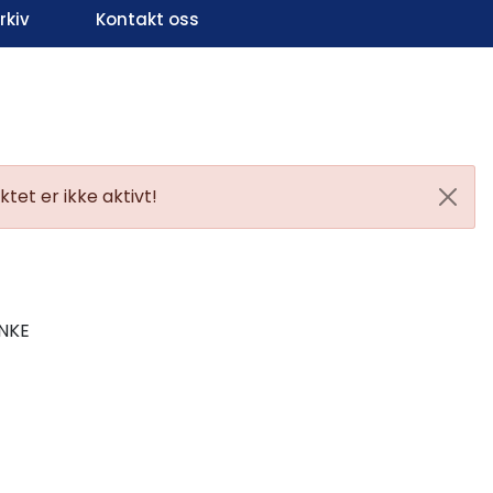
kiv
Kontakt oss
Infosenter
Favoritter
Logg inn
tet er ikke aktivt!
NKE