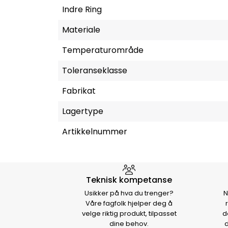
Indre Ring
Materiale
Temperaturområde
Toleranseklasse
Fabrikat
Lagertype
Artikkelnummer
Hvorfor velge Storm Halvo
Teknisk kompetanse
Usikker på hva du trenger?
N
Våre fagfolk hjelper deg å
velge riktig produkt, tilpasset
d
dine behov.
d