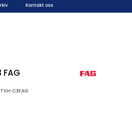
kiv
Kontakt oss
Infosenter
Favoritter
Logg inn
3 FAG
K-TVH-C3FAG