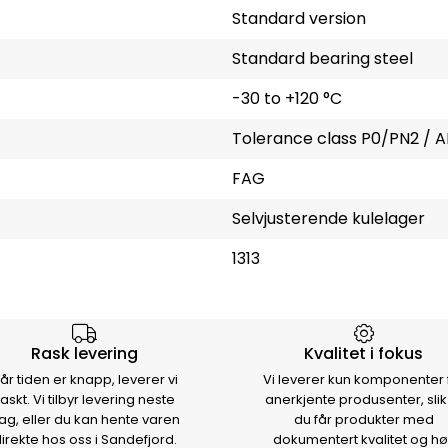
Standard version
Standard bearing steel
-30 to +120 °C
Tolerance class P0/PN2 / A
FAG
Selvjusterende kulelager
1313
rsen
Rask levering
Kvalitet i fokus
år tiden er knapp, leverer vi
Vi leverer kun komponenter 
raskt. Vi tilbyr levering neste
anerkjente produsenter, slik
ag, eller du kan hente varen
du får produkter med
irekte hos oss i Sandefjord.
dokumentert kvalitet og hø