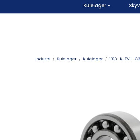
Skip to main content
Kulelager
Sky
Industri
Kulelager
Kulelager
1313 -K-TVH-C