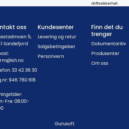
driftssikkerhet.
Footer navigation
ntakt oss
Kundesenter
Finn det du
trenger
nestadmoen 5,
Levering og retur
1 Sandefjord
Dokumentarkiv
Salgsbetingelser
ost:
Produsenter
Personvern
orm@ish.no
Om oss
efon: 33 42 36 30
.nr: 946 780 618
ingstider:
-Fre: 08:00-
00
Gurusoft