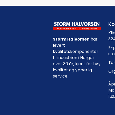
Ko
Kli
324
Storm Halvorsen
har
levert
E-p
kvalitetskomponenter
st
til industrien i Norge i
Tel
over 30 år, kjent for høy
kvalitet og ypperlig
Org
service.
Åpn
Man
16: