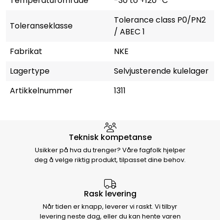
Temperaturområde
-30 to +120 °C
Tolerance class P0/PN2
Toleranseklasse
/ ABEC 1
Fabrikat
NKE
Lagertype
Selvjusterende kulelager
Artikkelnummer
1311
Hvorfor velge Storm Halvorsen
Teknisk kompetanse
Usikker på hva du trenger? Våre fagfolk hjelper
deg å velge riktig produkt, tilpasset dine behov.
Rask levering
Når tiden er knapp, leverer vi raskt. Vi tilbyr
levering neste dag, eller du kan hente varen