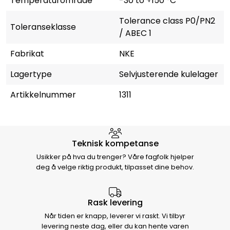
Temperaturområde
-30 to +150 °C
Tolerance class P0/PN2
Toleranseklasse
/ ABEC 1
Fabrikat
NKE
Lagertype
Selvjusterende kulelager
Artikkelnummer
1311
Hvorfor velge Storm Halvorsen
Teknisk kompetanse
Usikker på hva du trenger? Våre fagfolk hjelper
deg å velge riktig produkt, tilpasset dine behov.
Rask levering
Når tiden er knapp, leverer vi raskt. Vi tilbyr
levering neste dag, eller du kan hente varen