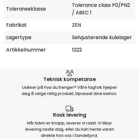
Tolerance class P0/PN2
Toleranseklasse
/ ABEC 1
Fabrikat
ZEN
Lagertype
Selvjusterende kulelager
Artikkelnummer
1222
Hvorfor velge Storm Halvorsen
Teknisk kompetanse
Usikker på hva du trenger? Våre fagfolk hjelper
deg å velge riktig produkt, tilpasset dine behov.
Rask levering
Når tiden er knapp, leverer vi raskt. Vi tilbyr
levering neste dag, eller du kan hente varen
direkte hos oss i Sandefjord.