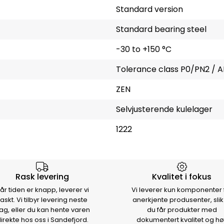
Standard version
Standard bearing steel
-30 to +150 °C
Tolerance class P0/PN2 / A
ZEN
Selvjusterende kulelager
1222
rsen
Rask levering
Kvalitet i fokus
år tiden er knapp, leverer vi
Vi leverer kun komponenter 
raskt. Vi tilbyr levering neste
anerkjente produsenter, slik
ag, eller du kan hente varen
du får produkter med
irekte hos oss i Sandefjord.
dokumentert kvalitet og hø