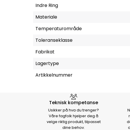
Indre Ring
Materiale
Temperaturområde
Toleranseklasse
Fabrikat
Lagertype
Artikkelnummer
Hvorfor velge Storm Halvo
Teknisk kompetanse
Usikker på hva du trenger?
N
Våre fagfolk hjelper deg å
velge riktig produkt, tilpasset
d
dine behov.
d