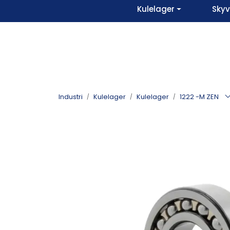
Skip to main content
Kulelager
Sky
Industri
Kulelager
Kulelager
1222 -M ZEN