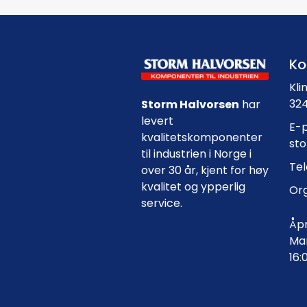
Ko
Kli
324
Storm Halvorsen
har
levert
E-p
kvalitetskomponenter
st
til industrien i Norge i
Tel
over 30 år, kjent for høy
kvalitet og ypperlig
Org
service.
Åpn
Man
16: