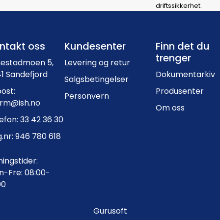
driftssikkerhet.
Footer navigation
ntakt oss
Kundesenter
Finn det du
trenger
nestadmoen 5,
Levering og retur
1 Sandefjord
Dokumentarkiv
Salgsbetingelser
ost:
Produsenter
Personvern
orm@ish.no
Om oss
efon: 33 42 36 30
.nr: 946 780 618
ingstider:
-Fre: 08:00-
00
Gurusoft