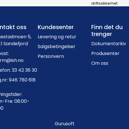
driftssikkerhet.
Footer navigation
ntakt oss
Kundesenter
Finn det du
trenger
nestadmoen 5,
Levering og retur
1 Sandefjord
Dokumentarkiv
Salgsbetingelser
ost:
Produsenter
Personvern
orm@ish.no
Om oss
efon: 33 42 36 30
.nr: 946 780 618
ingstider:
-Fre: 08:00-
00
Gurusoft