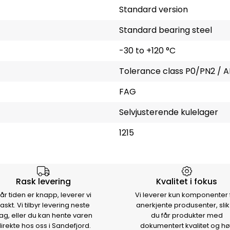
Standard version
Standard bearing steel
-30 to +120 °C
Tolerance class P0/PN2 / A
FAG
Selvjusterende kulelager
1215
rsen
Rask levering
Kvalitet i fokus
år tiden er knapp, leverer vi
Vi leverer kun komponenter 
raskt. Vi tilbyr levering neste
anerkjente produsenter, slik
ag, eller du kan hente varen
du får produkter med
irekte hos oss i Sandefjord.
dokumentert kvalitet og hø