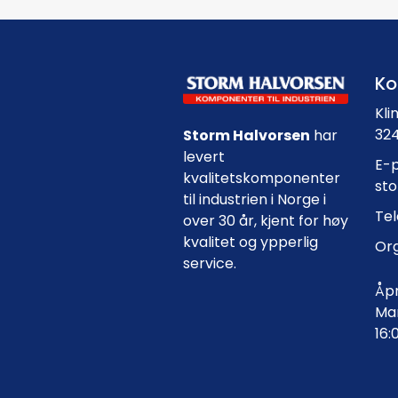
Ko
Kli
324
Storm Halvorsen
har
levert
E-p
kvalitetskomponenter
st
til industrien i Norge i
Tel
over 30 år, kjent for høy
kvalitet og ypperlig
Org
service.
Åpn
Man
16: