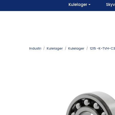
Skip to main content
Kulelager
Sky
Industri
Kulelager
Kulelager
1215 -K-TVH-C