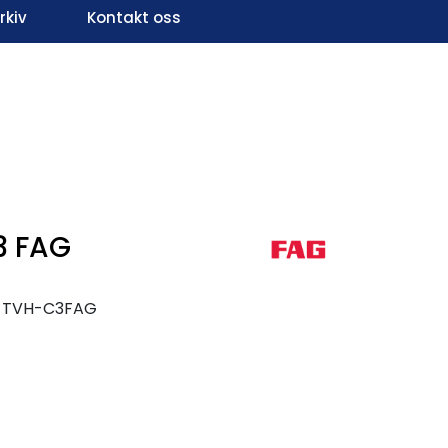
kiv
Kontakt oss
Infosenter
Favoritter
Logg inn
3 FAG
K-TVH-C3FAG