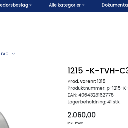
vedørsbeslag
Alle kategorier
Dokumentar
3 FAG
1215 -K-TVH-C
Prod. varenr: 1215
Produktnummer:
p-1215-
EAN:
4064328162778
Lagerbeholdning:
41 stk.
2.060,00
inkl. mva.