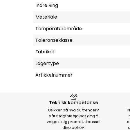
Indre Ring
Materiale
Temperaturområde
Toleranseklasse
Fabrikat
Lagertype
Artikkelnummer
Hvorfor velge Storm Halvo
Teknisk kompetanse
Usikker på hva du trenger?
N
Våre fagfolk hjelper deg å
velge riktig produkt, tilpasset
d
dine behov.
d