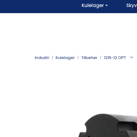
Skip to main content
Kulelager
Sky
Industri
Kulelager
Tilbehør
1215-12 OPT