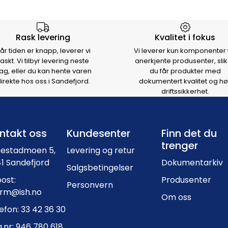
rsen
Rask levering
Kvalitet i fokus
år tiden er knapp, leverer vi
Vi leverer kun komponenter 
raskt. Vi tilbyr levering neste
anerkjente produsenter, slik
ag, eller du kan hente varen
du får produkter med
irekte hos oss i Sandefjord.
dokumentert kvalitet og hø
driftssikkerhet.
Footer navigation
ntakt oss
Kundesenter
Finn det du
trenger
nestadmoen 5,
Levering og retur
1 Sandefjord
Dokumentarkiv
Salgsbetingelser
ost:
Produsenter
Personvern
orm@ish.no
Om oss
efon: 33 42 36 30
.nr: 946 780 618