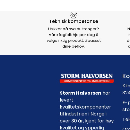
Hvorfor velge Storm Halvo
Teknisk kompetanse
Usikker på hva du trenger?
N
Våre fagfolk hjelper deg å
velge riktig produkt, tilpasset
d
dine behov.
d
Ko
Kli
324
Storm Halvorsen
har
levert
E-p
kvalitetskomponenter
st
til industrien i Norge i
Tel
over 30 år, kjent for høy
kvalitet og ypperlig
Org