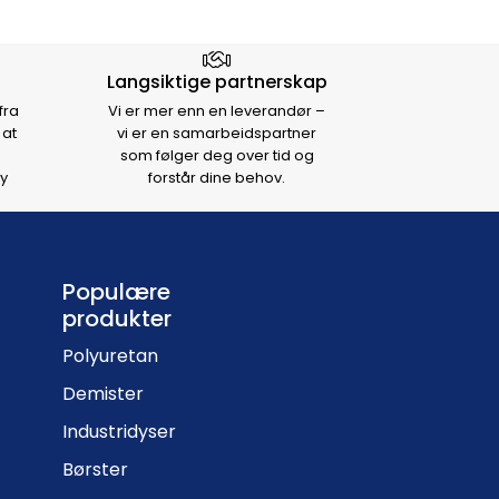
Langsiktige partnerskap
fra
Vi er mer enn en leverandør –
 at
vi er en samarbeidspartner
som følger deg over tid og
y
forstår dine behov.
Populære
produkter
Polyuretan
Demister
Industridyser
Børster