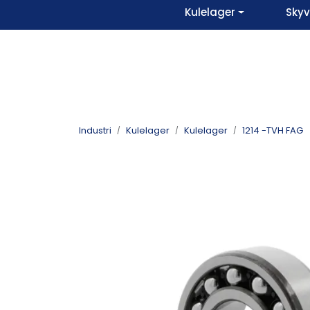
Skip to main content
Kulelager
Sky
Industri
Kulelager
Kulelager
1214 -TVH FAG