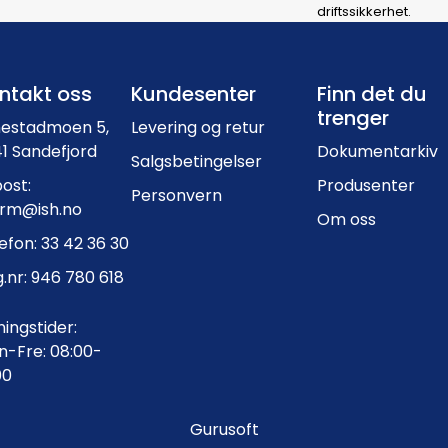
driftssikkerhet.
Footer navigation
ntakt oss
Kundesenter
Finn det du
trenger
nestadmoen 5,
Levering og retur
1 Sandefjord
Dokumentarkiv
Salgsbetingelser
ost:
Produsenter
Personvern
orm@ish.no
Om oss
efon: 33 42 36 30
.nr: 946 780 618
ingstider:
-Fre: 08:00-
00
Gurusoft