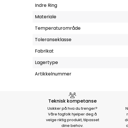
Indre Ring
Materiale
Temperaturområde
Toleranseklasse
Fabrikat
Lagertype
Artikkelnummer
Hvorfor velge Storm Halvo
Teknisk kompetanse
Usikker på hva du trenger?
N
Våre fagfolk hjelper deg å
velge riktig produkt, tilpasset
d
dine behov.
d