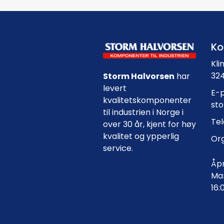
Ko
Kli
324
Storm Halvorsen
har
levert
E-p
kvalitetskomponenter
st
til industrien i Norge i
Tel
over 30 år, kjent for høy
kvalitet og ypperlig
Org
service.
Åpn
Man
16: