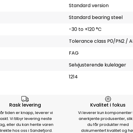
Standard version
Standard bearing steel
-30 to +120 °C
Tolerance class P0/PN2 / A
FAG
Selvjusterende kulelager
1214
rsen
Rask levering
Kvalitet i fokus
år tiden er knapp, leverer vi
Vi leverer kun komponenter 
raskt. Vi tilbyr levering neste
anerkjente produsenter, slik
ag, eller du kan hente varen
du får produkter med
irekte hos oss i Sandefjord.
dokumentert kvalitet og hø