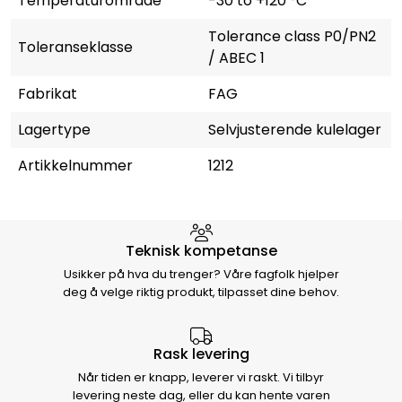
Temperaturområde
-30 to +120 °C
Tolerance class P0/PN2
Toleranseklasse
/ ABEC 1
Fabrikat
FAG
Lagertype
Selvjusterende kulelager
Artikkelnummer
1212
Hvorfor velge Storm Halvorsen
Teknisk kompetanse
Usikker på hva du trenger? Våre fagfolk hjelper
deg å velge riktig produkt, tilpasset dine behov.
Rask levering
Når tiden er knapp, leverer vi raskt. Vi tilbyr
levering neste dag, eller du kan hente varen