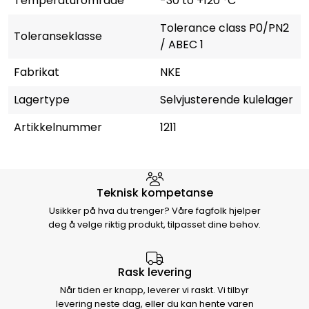
Temperaturområde
-30 to +120 °C
Tolerance class P0/PN2
Toleranseklasse
/ ABEC 1
Fabrikat
NKE
Lagertype
Selvjusterende kulelager
Artikkelnummer
1211
Hvorfor velge Storm Halvorsen
Teknisk kompetanse
Usikker på hva du trenger? Våre fagfolk hjelper
deg å velge riktig produkt, tilpasset dine behov.
Rask levering
Når tiden er knapp, leverer vi raskt. Vi tilbyr
levering neste dag, eller du kan hente varen