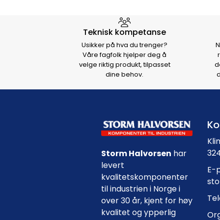
Hvorfor velge Storm Halvo
Teknisk kompetanse
Usikker på hva du trenger?
N
Våre fagfolk hjelper deg å
velge riktig produkt, tilpasset
d
dine behov.
d
Ko
Kli
324
Storm Halvorsen
har
levert
E-p
kvalitetskomponenter
st
til industrien i Norge i
Tel
over 30 år, kjent for høy
kvalitet og ypperlig
Org