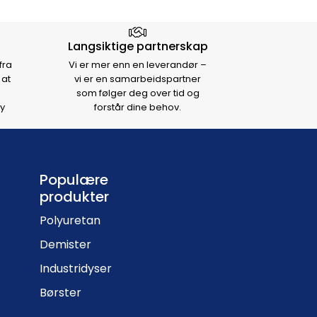
Langsiktige partnerskap
fra
Vi er mer enn en leverandør –
 at
vi er en samarbeidspartner
som følger deg over tid og
y
forstår dine behov.
Populære
produkter
Polyuretan
Demister
Industridyser
Børster