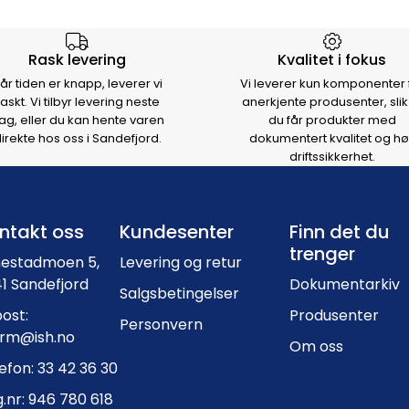
rsen
Rask levering
Kvalitet i fokus
år tiden er knapp, leverer vi
Vi leverer kun komponenter 
raskt. Vi tilbyr levering neste
anerkjente produsenter, slik
ag, eller du kan hente varen
du får produkter med
irekte hos oss i Sandefjord.
dokumentert kvalitet og hø
driftssikkerhet.
Footer navigation
ntakt oss
Kundesenter
Finn det du
trenger
nestadmoen 5,
Levering og retur
1 Sandefjord
Dokumentarkiv
Salgsbetingelser
ost:
Produsenter
Personvern
orm@ish.no
Om oss
efon: 33 42 36 30
.nr: 946 780 618