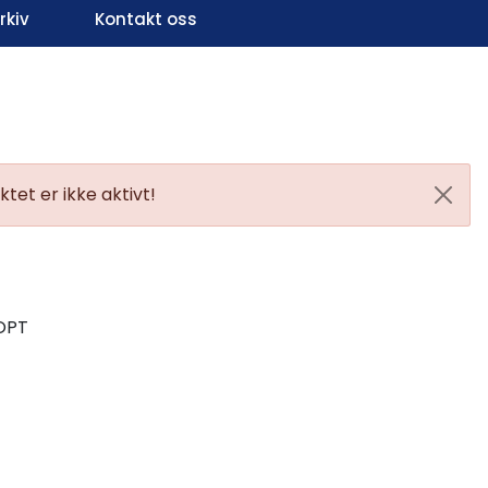
kiv
Kontakt oss
Infosenter
Favoritter
Logg inn
tet er ikke aktivt!
1OPT