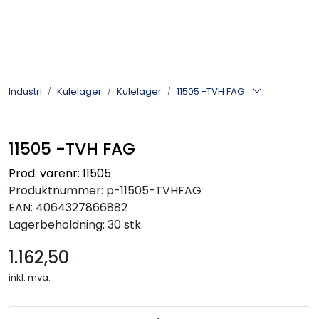
Skip to main content
Kulelager
Industri
Kulelager
Kulelager
11505 -TVH FAG
Skyvedørsbeslag
11505 -TVH FAG
Alle kategorier
Prod. varenr: 11505
Produktnummer:
p-11505-TVHFAG
Dokumentarkiv
EAN:
4064327866882
Lagerbeholdning:
30 stk.
Kontakt oss
1.162,50
inkl. mva.