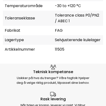
Temperaturområde
-30 to +120 °C
Tolerance class P0/PN2
Toleranseklasse
/ ABEC 1
Fabrikat
FAG
Lagertype
Selvjusterende kulelager
Artikkelnummer
11505
Hvorfor velge Storm Halvorsen
Teknisk kompetanse
Usikker på hva du trenger? Våre fagfolk hjelper
deg å velge riktig produkt, tilpasset dine behov.
Rask levering
Når tiden er knapp, leverer vi raskt. Vi tilbyr